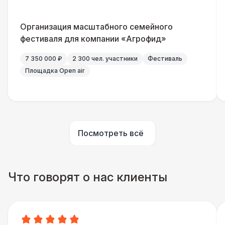
Домик «Ярмарочный» 3 х 2 м
27 000 Р
Организация масштабного семейного
Шатер Павильон
43 000 Р
фестиваля для компании «Агрофид»
7 350 000 ₽
2 300 чел. участники
Фестиваль
Площадка Open air
Посмотреть всё
Что говорят о нас клиенты