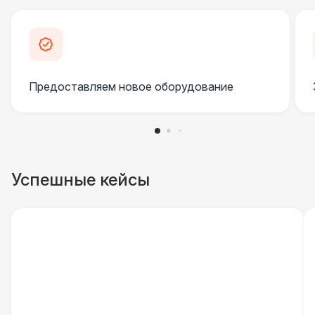
Урна
550 Р
Указатель А3
1 100 Р
Предоставляем новое оборудование
Санитайзер (100 чел.)
1 450 Р
ШАТРЫ
Шатер быстровозводимый
6 000 Р
Успешные кейсы
Прилавок
6 500 Р
Палатка 2,5 х 2,5 м
6 500 Р
Шатер Пагода
11 000 Р