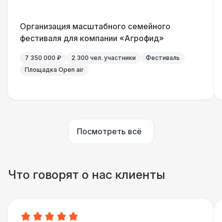
Домик «Ярмарочный» 3 х 2 м
27 000 Р
Организация масштабного семейного
Шатер Павильон
43 000 Р
фестиваля для компании «Агрофид»
7 350 000 ₽
2 300 чел. участники
Фестиваль
Площадка Open air
Посмотреть всё
Что говорят о нас клиенты