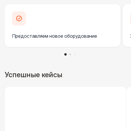
Урна
550 Р
Указатель А3
1 100 Р
Предоставляем новое оборудование
Санитайзер (100 чел.)
1 450 Р
ШАТРЫ
Шатер быстровозводимый
6 000 Р
Успешные кейсы
Прилавок
6 500 Р
Палатка 2,5 х 2,5 м
6 500 Р
Шатер Пагода
11 000 Р