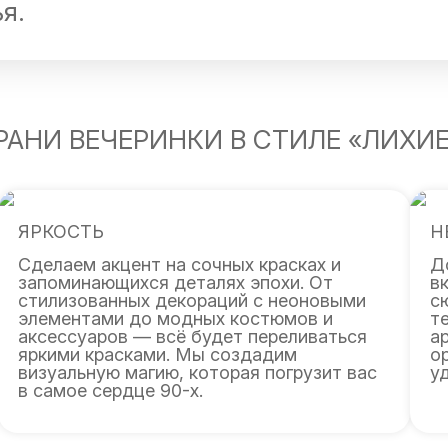
я.
РАНИ ВЕЧЕРИНКИ В СТИЛЕ «ЛИХИЕ
ЯРКОСТЬ
Н
Сделаем акцент на сочных красках и
Д
запоминающихся деталях эпохи. От
в
стилизованных декораций с неоновыми
с
элементами до модных костюмов и
т
аксессуаров — всё будет переливаться
а
яркими красками. Мы создадим
о
визуальную магию, которая погрузит вас
у
в самое сердце 90-х.