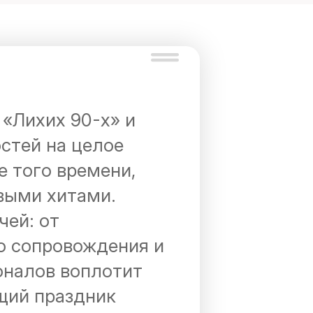
«Лихих 90-х» и
остей на целое
е того времени,
выми хитами.
чей: от
о сопровождения и
оналов воплотит
щий праздник