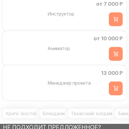
от 7 000 Р
Инструктор
от 10 000 Р
Аниматор
13 000 Р
Менеджер проекта
Крэпс (кости)
Блэкджек
Техасский холдем
Бакк
НЕ ПОДХОДИТ ПРЕДЛОЖЕННОЕ?