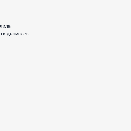
лила
- поделилась