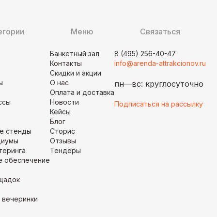
егории
Меню
Связаться
Банкетный зал
8 (495) 256-40-47
Контакты
info@arenda-attrakcionov.ru
Скидки и акции
ы
О нас
пн—вс:
круглосуточно
Оплата и доставка
ссы
Новости
Подписаться на рассылку
Кейсы
Блог
е стенды
Сторис
диумы
Отзывы
теринга
Тендеры
е обеспечение
щадок
 вечеринки