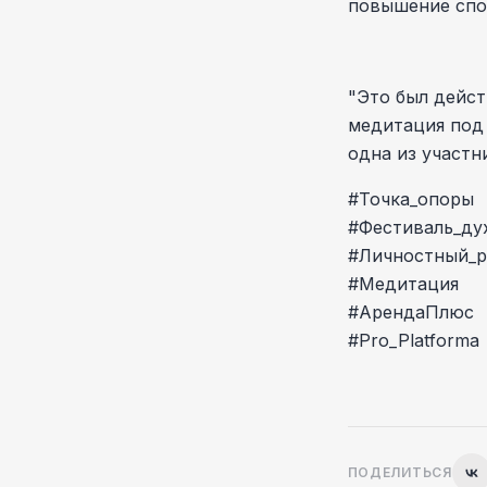
повышение спо
"Это был дейс
медитация под 
одна из участн
#Точка_опоры
#Фестиваль_ду
#Личностный_р
#Медитация
#АрендаПлюс
#Pro_Platforma
ПОДЕЛИТЬСЯ