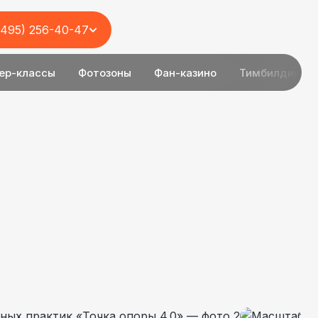
(495) 256-40-47
ер-классы
Фотозоны
Фан-казино
Тимбилдинг