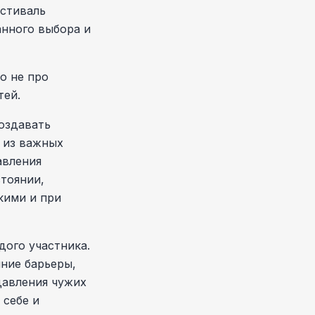
стиваль
анного выбора и
о не про
тей.
оздавать
 из важных
авления
тоянии,
кими и при
ого участника.
ние барьеры,
давления чужих
 себе и