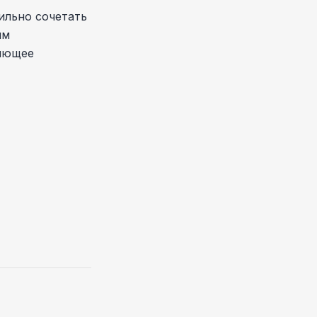
вильно сочетать
им
ляющее