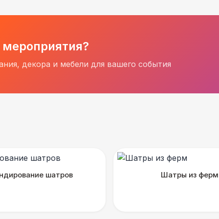
 мероприятия?
ния, декора и мебели для вашего события
ндирование шатров
Шатры из ферм