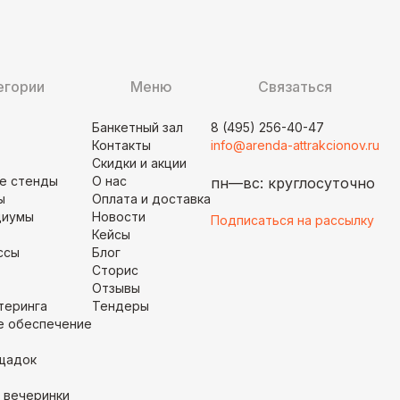
егории
Меню
Связаться
Банкетный зал
8 (495) 256-40-47
Контакты
info@arenda-attrakcionov.ru
Скидки и акции
е стенды
О нас
пн—вс:
круглосуточно
ы
Оплата и доставка
диумы
Новости
Подписаться на рассылку
Кейсы
ссы
Блог
Сторис
Отзывы
теринга
Тендеры
е обеспечение
щадок
 вечеринки