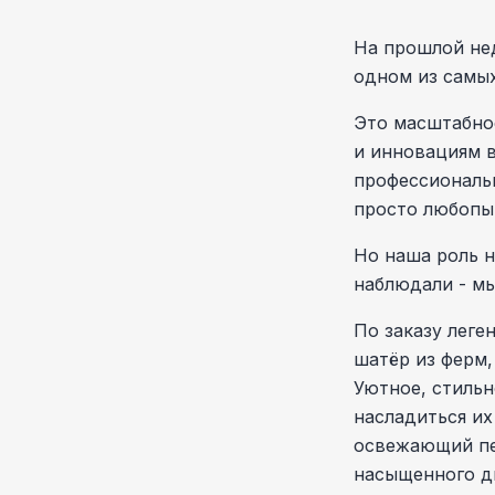
На прошлой нед
одном из самых
Это масштабное
и инновациям в
профессиональ
просто любопы
Но наша роль н
наблюдали - мы
По заказу леге
шатёр из ферм,
Уютное, стильн
насладиться их
освежающий пе
насыщенного д