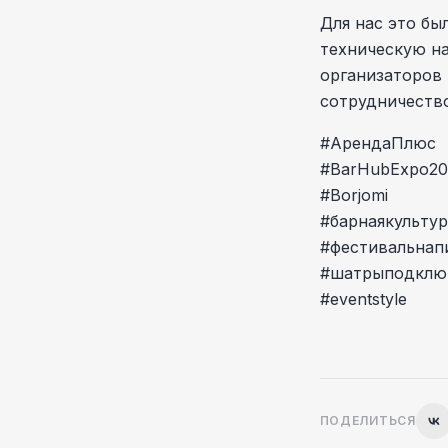
Для нас это бы
техническую на
организаторов 
сотрудничеств
#АрендаПлюс
#BarHubExpo20
#Borjomi
#барнаякультур
#фестивальнап
#шатрыподклю
#eventstyle
ПОДЕЛИТЬСЯ