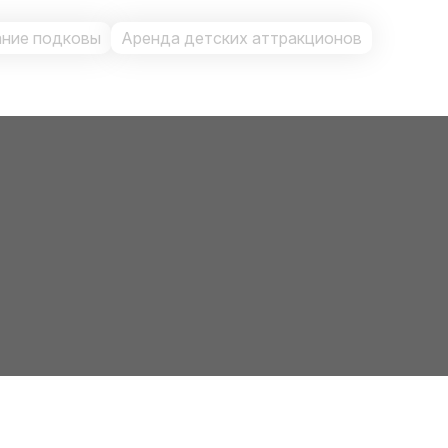
ание подковы
Аренда детских аттракционов