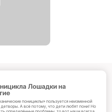
ницикла Лошадки на
тие
анические понициклы» пользуется неизменной
детворы. А всё потому, что дети любят пони! Но
сть определённые проблемы, то вот наши всегда