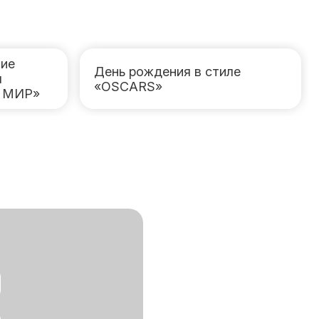
ие
День рождения в стиле
я
«OSCARS»
Р МИР»