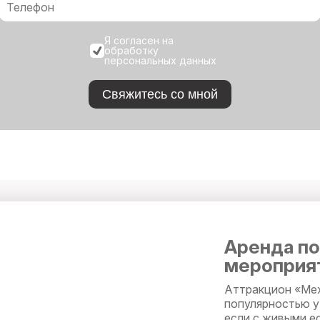
Я согласен на
обработку
персональных данных
Свяжитесь со мной
Аренда по
мероприя
Аттракцион «Мех
популярностью у 
если с живыми е