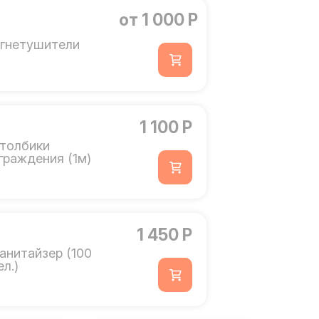
от 1 000 Р
гнетушители
1 100 Р
толбики
граждения (1м)
1 450 Р
анитайзер (100
ел.)