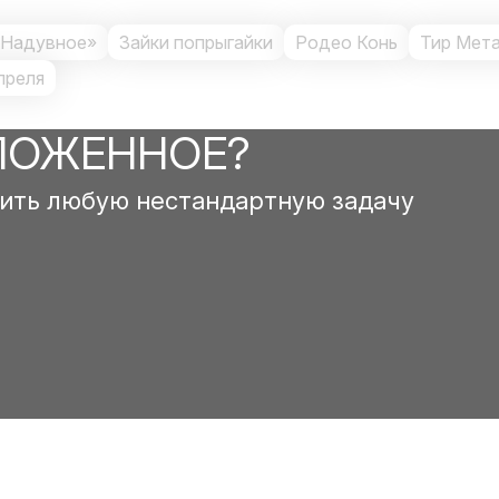
 Надувное»
Зайки попрыгайки
Родео Конь
Тир Мет
преля
ЛОЖЕННОЕ?
ить любую нестандартную задачу