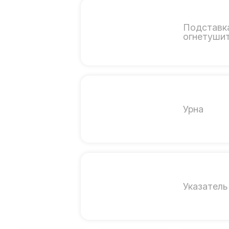
Подставк
огнетуши
Урна
Указатель