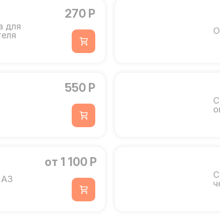
270 Р
а для
О
теля
550 Р
С
о
от 1 100 Р
С
 А3
ч