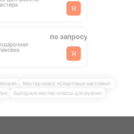
астера
по запросу
одарочная
паковка
абочка»
Мастер-класс «Спиртовые настойки»
лых
Выездные мастер-классы для мужчин