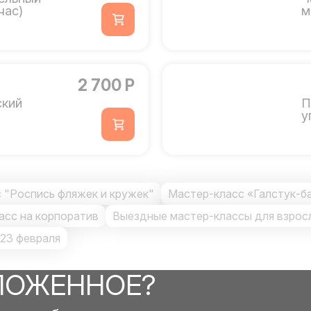
час)
м
2 700 Р
ский
П
у
 "Роспись фляжек и кружек"
Мастер-класс «Галстук-б
асс на корпоратив
Выездные мастер-классы для взрос
 23 февраля
ЛОЖЕННОЕ?