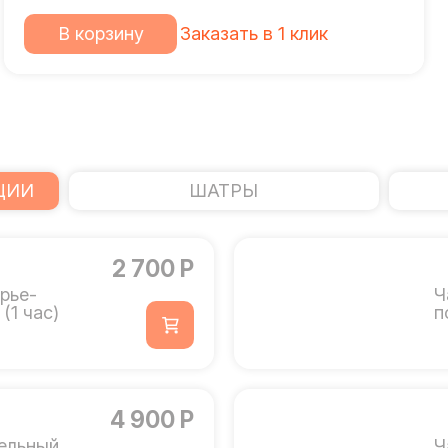
В корзину
Заказать в 1 клик
ЦИИ
ШАТРЫ
2 700 Р
рье-
Ч
(1 час)
п
4 900 Р
ельный
Ч