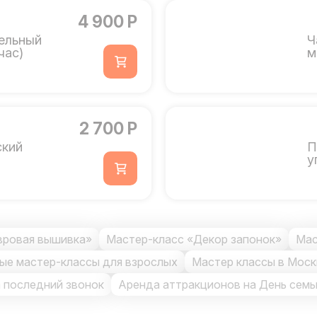
4 900 Р
ельный
Ч
час)
м
2 700 Р
ский
П
у
вровая вышивка»
Мастер-класс «Декор запонок»
Мас
ые мастер-классы для взрослых
Мастер классы в Моск
а последний звонок
Аренда аттракционов на День семь