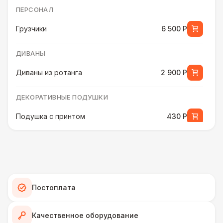
ПЕРСОНАЛ
Грузчики
6 500 Р
ДИВАНЫ
Диваны из ротанга
2 900 Р
ДЕКОРАТИВНЫЕ ПОДУШКИ
Подушка с принтом
430 Р
ПЕРСОНАЛ
Декоратор
10 000 Р
ДЕКОРАТИВНЫЕ ПОДУШКИ
Постоплата
Подушка с мягким ворсом
430 Р
Качественное оборудование