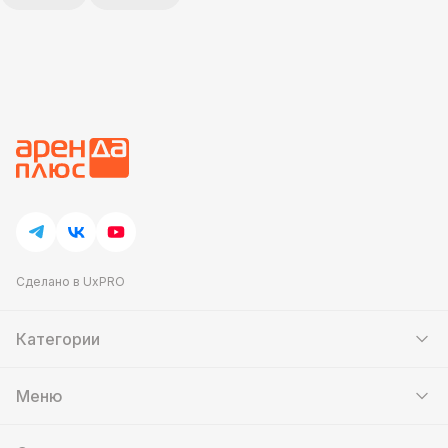
Сделано в UxPRO
Категории
Шатры
Мебель
Меню
Кейтеринг
Банкетный зал
Аттракционы
Контакты
Фотозоны