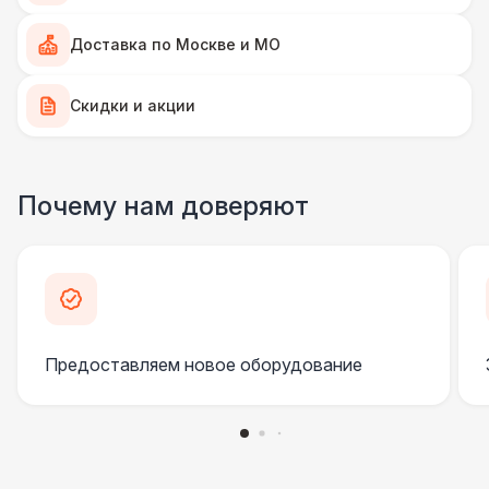
Подушка с вышивкой
550 Р
Доставка по Москве и МО
ПЕРСОНАЛ
Скидки и акции
Клининг
6 500 Р
ШАТРЫ
Почему нам доверяют
Шатер быстровозводимый
6 000 Р
КОМФОРТ
Флисовый плед
170 Р
ШАТРЫ
Предоставляем новое оборудование
Прилавок
6 500 Р
КОМФОРТ