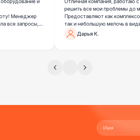
 оборудование и
Отличная компания, работаю с
решить все мои проблемы до ме
боту! Менеджер
Предоставляют как комплексом
ла все запросы,
так и небольшую мелочь в вид
очень понимающий, честный вс
Дарья К.
все тревоги
чем дополнить праздник. Очен
)
всегда все четко и по расписа
ята сами все
и аккуратно
!
ще раз :)