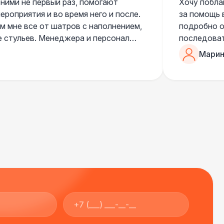
 ними не первый раз, помогают
Хочу побла
роприятия и во время него и после.
за помощь 
 мне все от шатров с наполнением,
подробно о
е стульев. Менеджера и персонал
последоват
егда подскажут что лучше взять и
Романом, о
Марин
ь люблю работать именно с ними,
«Рука с ша
нию
звонке в к
шампанског
приветливы