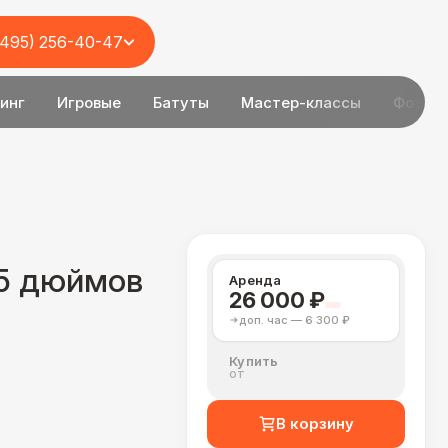
(495) 256-40-47
инг
Игровые
Батуты
Мастер-классы
Фотоз
55 дюймов
Аренда
26 000 ₽
доп. час — 6 300 ₽
Купить
от
В корзину