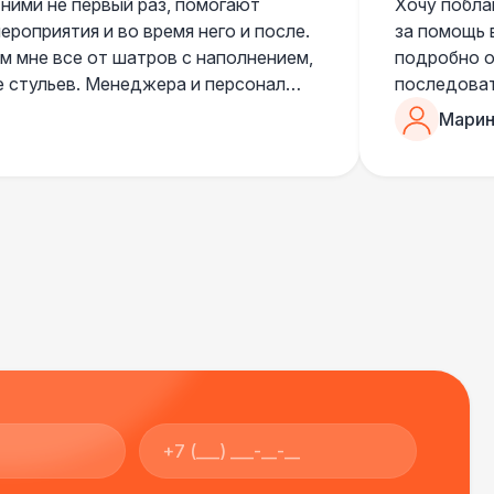
 ними не первый раз, помогают
Хочу побла
роприятия и во время него и после.
за помощь 
 мне все от шатров с наполнением,
подробно о
е стульев. Менеджера и персонал
последоват
егда подскажут что лучше взять и
Романом, о
Марин
ь люблю работать именно с ними,
«Рука с ша
нию
звонке в к
шампанског
приветливы