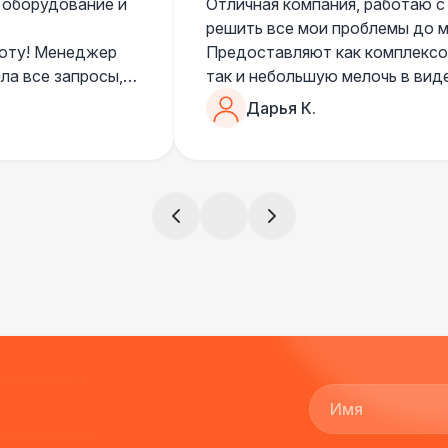
 оборудование и
Отличная компания, работаю с
решить все мои проблемы до ме
боту! Менеджер
Предоставляют как комплексом
ла все запросы,
так и небольшую мелочь в вид
очень понимающий, честный вс
Дарья К.
все тревоги
чем дополнить праздник. Очен
)
всегда все четко и по расписа
ята сами все
и аккуратно
!
ще раз :)