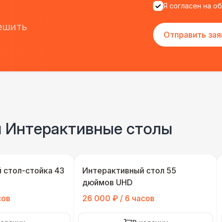
Я согласен на о
ешить
Отправить зая
и Интерактивные столы
 стол-стойка 43
Интерактивный стол 55
дюймов UHD
сов
26 000 ₽ / 6 часов