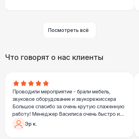
Указатель А3
1 100 Р
Посмотреть всё
Санитайзер (100 чел.)
1 450 Р
ШАТРЫ
Что говорят о нас клиенты
Шатер быстровозводимый
6 000 Р
Прилавок
6 500 Р
Проводили мероприятие - брали мебель,
Палатка 2,5 х 2,5 м
6 500 Р
звуковое оборудование и звукорежиссера
Большое спасибо за очень крутую слаженную
Шатер Пагода
11 000 Р
работу! Менеджер Василиса очень быстро и
качественно обрабатывала все запросы,
Эр к.
пошла навстречу во многих моментах
Домик «Ярмарочный» 3 х 2 м
27 000 Р
Отдельное спасибо звукорежиссеру