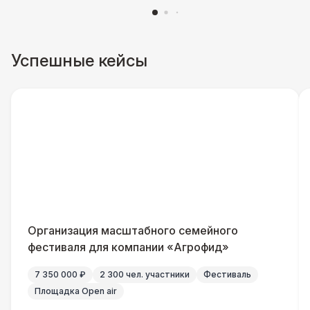
Грузчики
6 500 Р
Декоратор
10 000 Р
Успешные кейсы
Аниматор
10 000 Р
Фотограф
11 000 Р
ДОПОЛНИТЕЛЬНО
Подставка для огнетушителя
270 Р
Урна
550 Р
Организация масштабного семейного
фестиваля для компании «Агрофид»
Огнетушители
1 000 Р
7 350 000 ₽
2 300 чел. участники
Фестиваль
Площадка Open air
Столбики ограждения (1м)
1 100 Р