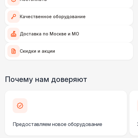
ФОТОСЕССИЯ
Качественное оборудование
Доп. фон
1 100 Р
Доставка по Москве и МО
Фотопринтер
11 000 Р
Скидки и акции
Фотомагниты 50 штук
15 000 Р
Почему нам доверяют
Gif стойка
17 000 Р
Селфи Зеркало
21 000 Р
Инстапринтер
33 000 Р
Предоставляем новое оборудование
ПЕРСОНАЛ