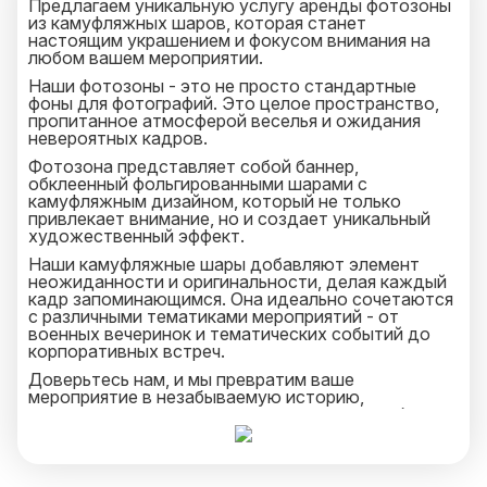
Предлагаем уникальную услугу аренды фотозоны
из камуфляжных шаров, которая станет
настоящим украшением и фокусом внимания на
любом вашем мероприятии.
Наши фотозоны - это не просто стандартные
фоны для фотографий. Это целое пространство,
пропитанное атмосферой веселья и ожидания
невероятных кадров.
Фотозона представляет собой баннер,
обклеенный фольгированными шарами с
камуфляжным дизайном, который не только
привлекает внимание, но и создает уникальный
художественный эффект.
Наши камуфляжные шары добавляют элемент
неожиданности и оригинальности, делая каждый
кадр запоминающимся. Она идеально сочетаются
с различными тематиками мероприятий - от
военных вечеринок и тематических событий до
корпоративных встреч.
Доверьтесь нам, и мы превратим ваше
мероприятие в незабываемую историю,
наполненную красочными моментами и улыбками.
Сделайте ваше событие особенным с нашей
арендой камуфляжной фотозоны - и оставьте
незабываемый след в памяти каждого гостя!