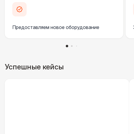
Инстапринтер
33 000 Р
Предоставляем новое оборудование
ПЕРСОНАЛ
Грузчики
6 500 Р
Декоратор
10 000 Р
Успешные кейсы
Аниматор
10 000 Р
Фотограф
11 000 Р
ДОПОЛНИТЕЛЬНО
Подставка для огнетушителя
270 Р