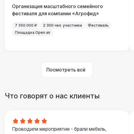
Урна
550 Р
Организация масштабного семейного
фестиваля для компании «Агрофид»
Огнетушители
1 000 Р
7 350 000 ₽
2 300 чел. участники
Фестиваль
Площадка Open air
Столбики ограждения (1м)
1 100 Р
Указатель А3
1 100 Р
Посмотреть всё
Санитайзер (100 чел.)
1 450 Р
ШАТРЫ
Что говорят о нас клиенты
Шатер быстровозводимый
6 000 Р
Прилавок
6 500 Р
Проводили мероприятие - брали мебель,
Палатка 2,5 х 2,5 м
6 500 Р