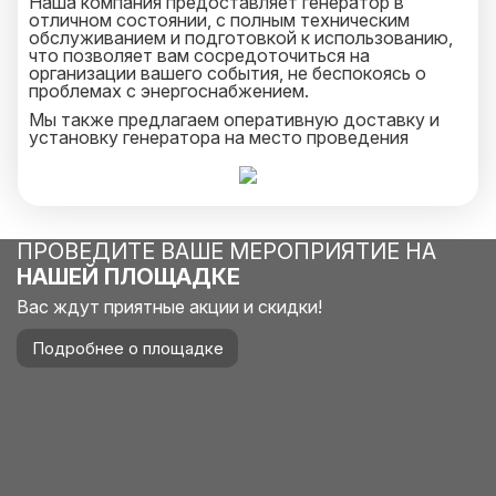
Наша компания предоставляет генератор в
отличном состоянии, с полным техническим
обслуживанием и подготовкой к использованию,
что позволяет вам сосредоточиться на
организации вашего события, не беспокоясь о
проблемах с энергоснабжением.
Мы также предлагаем оперативную доставку и
установку генератора на место проведения
мероприятия, а наши специалисты всегда готовы
оказать необходимую техническую поддержку.
С нами вы можете быть уверены, что ваше
мероприятие пройдет гладко и без сбоев,
благодаря надежному и мощному источнику
ПРОВЕДИТЕ ВАШЕ МЕРОПРИЯТИЕ НА
энергии.
НАШЕЙ ПЛОЩАДКЕ
Вас ждут приятные акции и скидки!
Подробнее о площадке