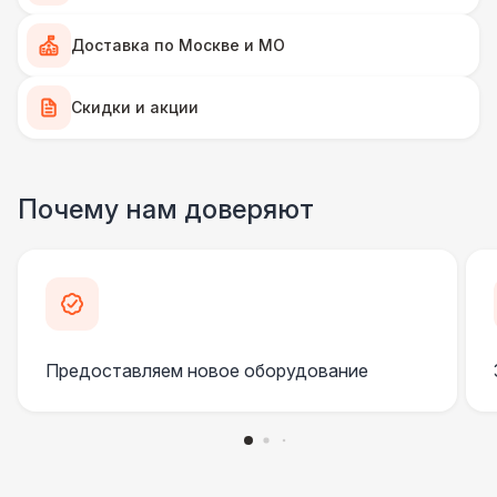
Доставка по Москве и МО
Палатка 2,5 х 2,5 м
6 500 Р
Скидки и акции
Шатер Пагода
11 000 Р
Домик «Ярмарочный» 3 х 2 м
27 000 Р
Почему нам доверяют
Шатер Павильон
43 000 Р
БАРЬЕР БЕЗОПАСНОСТИ
Серебряный (1,7 х 0,8 х 0,6)
490 Р
Предоставляем новое оборудование
Черный / оранж. (2 х 1 х 0,6)
700 Р
Стилизованный (2 х 1 х 0,6)
1 100 Р