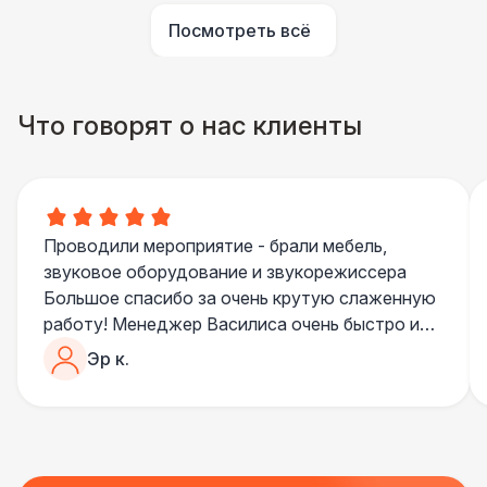
Посмотреть всё
Что говорят о нас клиенты
Проводили мероприятие - брали мебель,
звуковое оборудование и звукорежиссера
Большое спасибо за очень крутую слаженную
работу! Менеджер Василиса очень быстро и
качественно обрабатывала все запросы,
Эр к.
пошла навстречу во многих моментах
Отдельное спасибо звукорежиссеру
Александру, все тревоги сгладились
благодаря его работе и человечности :)
Все приехало вовремя, в хорошем состоянии.