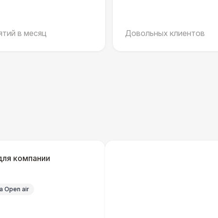
Черный / оранж. (2 х 1 х 0,6)
Стилизованный (2 х 1 х 0,6)
1
тий в месяц
Довольных клиентов
Баннер односторонний
2 
Разработка макета для баннера
5 
ДОПОЛНИТЕЛЬНО
Урна
для компании
Огнетушители
1
 Open air
Указатель А3
1