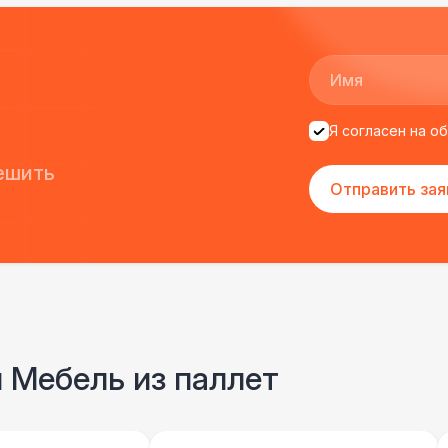
Я согласен на о
ешить
Отправить зая
и Мебель из паллет