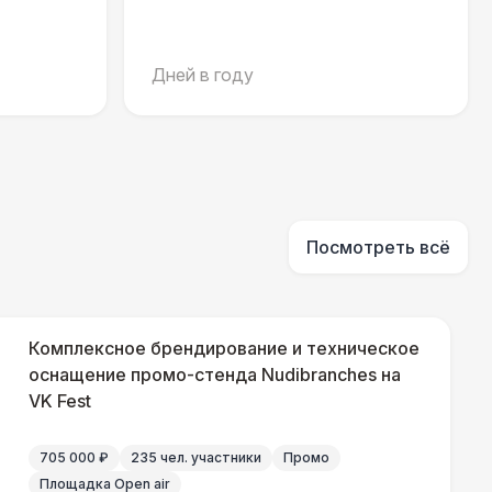
700 Р
В корзину
 100 Р
В корзину
Дней в году
400 Р
В корзину
500 Р
В корзину
Посмотреть всё
550 Р
В корзину
Комплексное брендирование и техническое
оснащение промо-стенда Nudibranches на
 000 Р
В корзину
VK Fest
 100 Р
В корзину
705 000 ₽
235 чел. участники
Промо
Площадка Open air