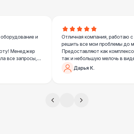
 оборудование и
Отличная компания, работаю с
решить все мои проблемы до ме
боту! Менеджер
Предоставляют как комплексом
ла все запросы,
так и небольшую мелочь в вид
очень понимающий, честный вс
Дарья К.
все тревоги
чем дополнить праздник. Очен
)
всегда все четко и по расписа
ята сами все
и аккуратно
!
ще раз :)