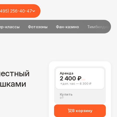
(495) 256-40-47
ер-классы
Фотозоны
Фан-казино
Тимбилдинг
местный
Аренда
2 400 ₽
ушками
доп. час — 6 300 ₽
Купить
от
В корзину