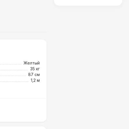
Желтый
35 кг
87 см
1,2 м