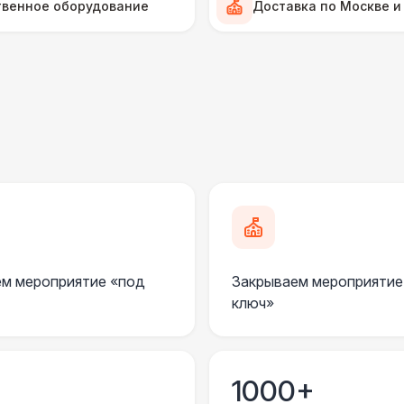
твенное оборудование
Доставка по Москве и
Прилавок
6 
Палатка 2,5 х 2,5 м
6 
Шатер Пагода
11
Домик «Ярмарочный» 3 х 2 м
27 
Шатер Павильон
43 
м мероприятие «под
Закрываем мероприятие
ключ»
БАРЬЕР БЕЗОПАСНОСТИ
Серебряный (1,7 х 0,8 х 0,6)
1000+