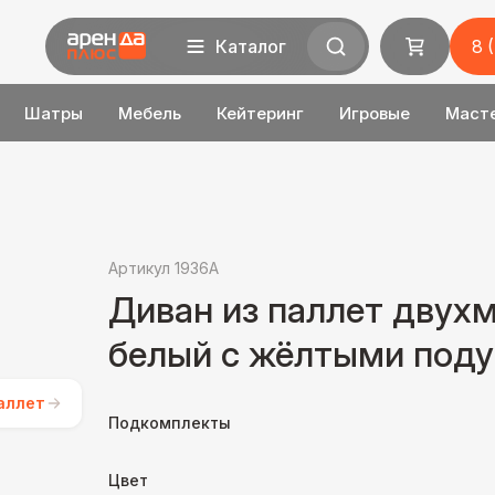
Каталог
8 
Шатры
Мебель
Кейтеринг
Игровые
Маст
Артикул 1936A
Диван из паллет двух
белый с жёлтыми под
аллет
Подкомплекты
Цвет