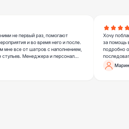
 ними не первый раз, помогают
Хочу побла
роприятия и во время него и после.
за помощь 
 мне все от шатров с наполнением,
подробно о
е стульев. Менеджера и персонал
последоват
егда подскажут что лучше взять и
Романом, о
Марин
ь люблю работать именно с ними,
«Рука с ша
нию
звонке в к
шампанског
приветливы