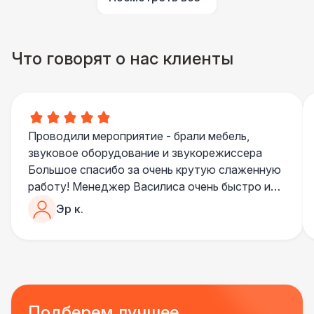
Указатель А3
1 100 Р
Что говорят о нас клиенты
Санитайзер (100 чел.)
1 450 Р
Проводили мероприятие - брали мебель,
звуковое оборудование и звукорежиссера
Большое спасибо за очень крутую слаженную
работу! Менеджер Василиса очень быстро и
качественно обрабатывала все запросы,
Эр к.
пошла навстречу во многих моментах
Отдельное спасибо звукорежиссеру
Александру, все тревоги сгладились
благодаря его работе и человечности :)
Все приехало вовремя, в хорошем состоянии.
Ребята сами все поставили, посоветовали как
Подберем лучшее