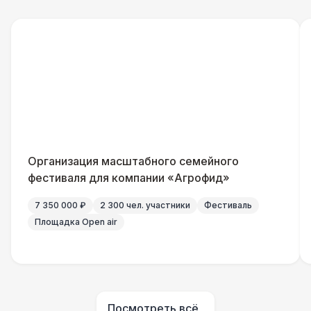
БАРЬЕР БЕЗОПАСНОСТИ
Серебряный (1,7 х 0,8 х 0,6)
490 Р
Черный / оранж. (2 х 1 х 0,6)
700 Р
Стилизованный (2 х 1 х 0,6)
1 100 Р
Баннер односторонний
2 400 Р
Организация масштабного семейного
фестиваля для компании «Агрофид»
Разработка макета для баннера
5 500 Р
7 350 000 ₽
2 300 чел. участники
Фестиваль
Площадка Open air
ДОПОЛНИТЕЛЬНО
Урна
550 Р
Огнетушители
1 000 Р
Посмотреть всё