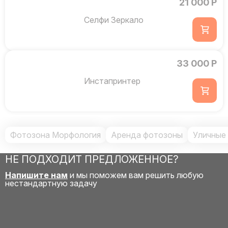
21 000 Р
Селфи Зеркало
33 000 Р
Инстапринтер
Фотозона Морфология
Аренда фотозоны
Уличные
НЕ ПОДХОДИТ ПРЕДЛОЖЕННОЕ?
Напишите нам
и мы поможем вам решить любую
нестандартную задачу