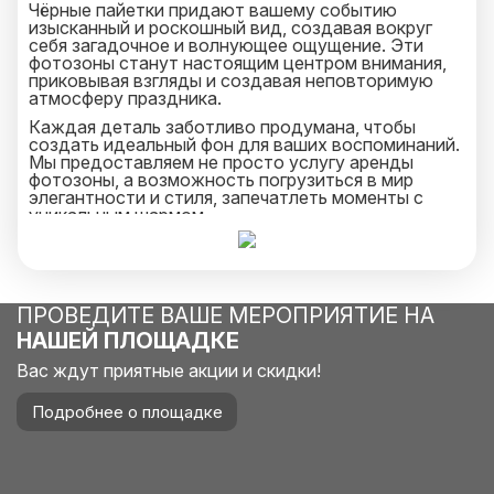
Чёрные пайетки придают вашему событию
изысканный и роскошный вид, создавая вокруг
себя загадочное и волнующее ощущение. Эти
фотозоны станут настоящим центром внимания,
приковывая взгляды и создавая неповторимую
атмосферу праздника.
Каждая деталь заботливо продумана, чтобы
создать идеальный фон для ваших воспоминаний.
Мы предоставляем не просто услугу аренды
фотозоны, а возможность погрузиться в мир
элегантности и стиля, запечатлеть моменты с
уникальным шармом.
Доверьтесь нам, и ваше мероприятие станет
ярким воплощением ваших мечтаний. Мы создаем
атмосферу, в которой каждый момент
превращается в удивительное воспоминание.
ПРОВЕДИТЕ ВАШЕ МЕРОПРИЯТИЕ НА
НАШЕЙ ПЛОЩАДКЕ
Вас ждут приятные акции и скидки!
Подробнее о площадке