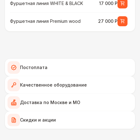
Фуршетная линия WHITE & BLACK
17 000 Р
Фуршетная линия Premium wood
27 000 Р
МЕБЕЛЬ
Стул Гунде белый
130 Р
Стул Гунде черный
130 Р
Постоплата
Стол банкетный
430 Р
Качественное оборудование
Стол Tesla
480 Р
Доставка по Москве и МО
ПЕРСОНАЛ
Скидки и акции
Грузчики
6 500 Р