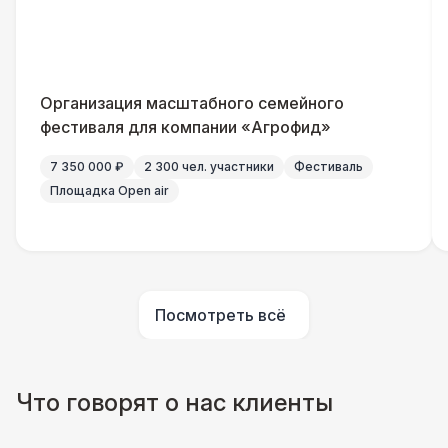
Указатель А3
1 100 Р
Санитайзер (100 чел.)
1 450 Р
Организация масштабного семейного
ШАТРЫ
фестиваля для компании «Агрофид»
Шатер быстровозводимый
6 000 Р
7 350 000 ₽
2 300 чел. участники
Фестиваль
Площадка Open air
Прилавок
6 500 Р
Палатка 2,5 х 2,5 м
6 500 Р
Посмотреть всё
Шатер Пагода
11 000 Р
Домик «Ярмарочный» 3 х 2 м
27 000 Р
Что говорят о нас клиенты
Шатер Павильон
43 000 Р