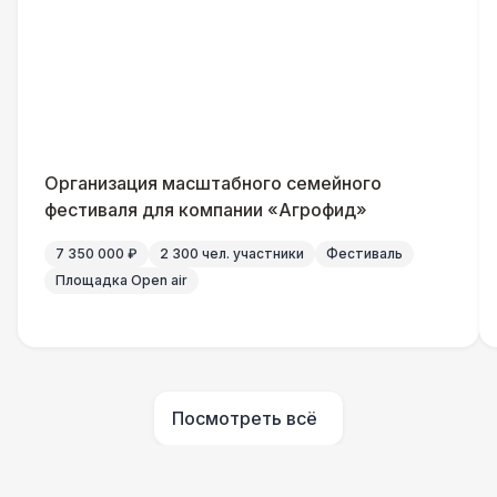
Столбики ограждения (1м)
1 100 Р
Указатель А3
1 100 Р
Санитайзер (100 чел.)
1 450 Р
Организация масштабного семейного
ШАТРЫ
фестиваля для компании «Агрофид»
Шатер быстровозводимый
6 000 Р
7 350 000 ₽
2 300 чел. участники
Фестиваль
Площадка Open air
Прилавок
6 500 Р
Палатка 2,5 х 2,5 м
6 500 Р
Посмотреть всё
Шатер Пагода
11 000 Р
Домик «Ярмарочный» 3 х 2 м
27 000 Р