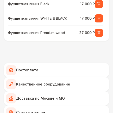
Фуршетная линия Black
17 000 Р
Фуршетная линия WHITE & BLACK
17 000 Р
Фуршетная линия Premium wood
27 000 Р
МЕБЕЛЬ
Стул Гунде белый
130 Р
Стул Гунде черный
130 Р
Постоплата
Стол банкетный
430 Р
Качественное оборудование
Стол Tesla
480 Р
Доставка по Москве и МО
ПЕРСОНАЛ
Скидки и акции