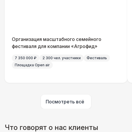
Указатель А3
1 100 Р
Санитайзер (100 чел.)
1 450 Р
Организация масштабного семейного
ШАТРЫ
фестиваля для компании «Агрофид»
Шатер быстровозводимый
6 000 Р
7 350 000 ₽
2 300 чел. участники
Фестиваль
Площадка Open air
Прилавок
6 500 Р
Палатка 2,5 х 2,5 м
6 500 Р
Посмотреть всё
Шатер Пагода
11 000 Р
Домик «Ярмарочный» 3 х 2 м
27 000 Р
Что говорят о нас клиенты