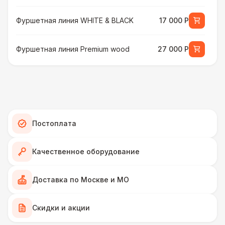
Фуршетная линия WHITE & BLACK
17 000 Р
Фуршетная линия Premium wood
27 000 Р
МЕБЕЛЬ
Стул Гунде белый
130 Р
Стул Гунде черный
130 Р
Постоплата
Стол банкетный
430 Р
Качественное оборудование
Стол Tesla
480 Р
Доставка по Москве и МО
ПЕРСОНАЛ
Скидки и акции
Грузчики
6 500 Р