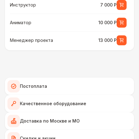
Инструктор
7 000 Р
Аниматор
10 000 Р
Менеджер проекта
13 000 Р
БАРЬЕР БЕЗОПАСНОСТИ
Серебряный (1,7 х 0,8 х 0,6)
490 Р
ДОПОЛНИТЕЛЬНО
Постоплата
Подставка для огнетушителя
270 Р
Качественное оборудование
Огнетушители
1 000 Р
Доставка по Москве и МО
Урна
550 Р
Скидки и акции