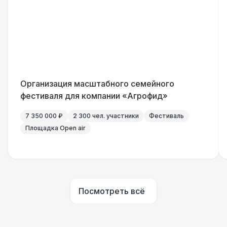
Генератор — 4 кВт
8 500 Р
ШАТРЫ
Шатер быстровозводимый
6 000 Р
Прилавок
6 500 Р
Организация масштабного семейного
фестиваля для компании «Агрофид»
Палатка 2,5 х 2,5 м
6 500 Р
7 350 000 ₽
2 300 чел. участники
Фестиваль
Площадка Open air
Шатер Пагода
11 000 Р
Домик «Ярмарочный» 3 х 2 м
27 000 Р
Посмотреть всё
Шатер Павильон
43 000 Р
БАРЬЕР БЕЗОПАСНОСТИ