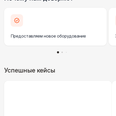
Клининг
6 500 Р
Официант
7 500 Р
Предоставляем новое оборудование
Фотограф
11 000 Р
ДОПОЛНИТЕЛЬНО
Пепельница напольная
550 Р
Успешные кейсы
Урна
550 Р
Столбики ограждения (1м)
1 100 Р
Указатель А3
1 100 Р