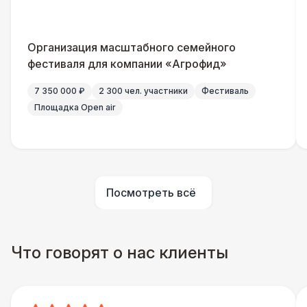
Санитайзер (100 чел.)
1 450 Р
Организация масштабного семейного
ШАТРЫ
фестиваля для компании «Агрофид»
Шатер быстровозводимый
6 000 Р
7 350 000 ₽
2 300 чел. участники
Фестиваль
Площадка Open air
Прилавок
6 500 Р
Палатка 2,5 х 2,5 м
6 500 Р
Посмотреть всё
Шатер Пагода
11 000 Р
Домик «Ярмарочный» 3 х 2 м
27 000 Р
Что говорят о нас клиенты
Шатер Павильон
43 000 Р