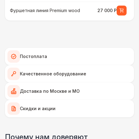
Фуршетная линия Premium wood
27 000 Р
МЕБЕЛЬ
Стул Гунде белый
130 Р
Стул Гунде черный
130 Р
Постоплата
Стол банкетный
430 Р
Качественное оборудование
Стол Tesla
480 Р
Доставка по Москве и МО
ПЕРСОНАЛ
Скидки и акции
Грузчики
6 500 Р
Почему нам доверяют
Декоратор
10 000 Р