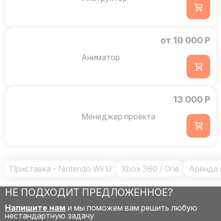
от 10 000 Р
Аниматор
13 000 Р
Менеджер проекта
Приставка - Nintendo Wii U
Xbox 360 / One
Аренда 
НЕ ПОДХОДИТ ПРЕДЛОЖЕННОЕ?
Напишите нам
и мы поможем вам решить любую
нестандартную задачу