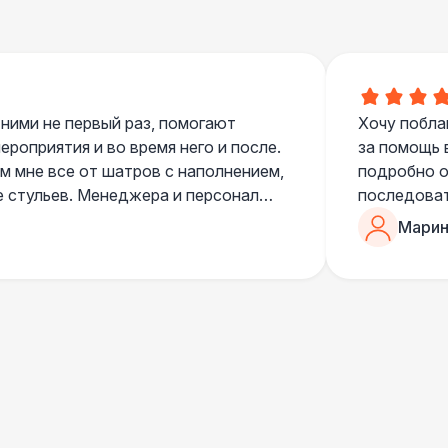
 ними не первый раз, помогают
Хочу побла
роприятия и во время него и после.
за помощь 
 мне все от шатров с наполнением,
подробно о
е стульев. Менеджера и персонал
последоват
егда подскажут что лучше взять и
Романом, о
Марин
ь люблю работать именно с ними,
«Рука с ша
нию
звонке в к
шампанског
приветливы