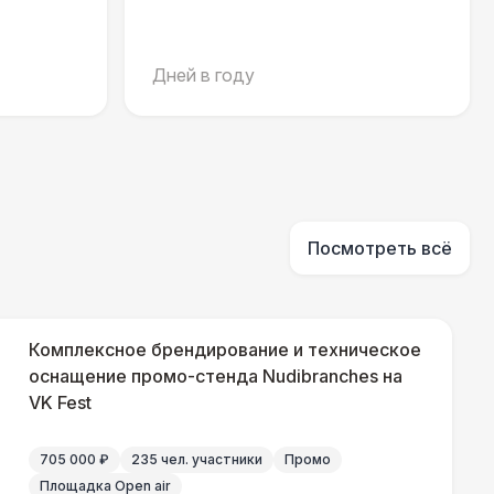
700 Р
В корзину
 100 Р
В корзину
Дней в году
400 Р
В корзину
500 Р
В корзину
Посмотреть всё
550 Р
В корзину
Комплексное брендирование и техническое
оснащение промо-стенда Nudibranches на
 000 Р
В корзину
VK Fest
 100 Р
В корзину
705 000 ₽
235 чел. участники
Промо
Площадка Open air