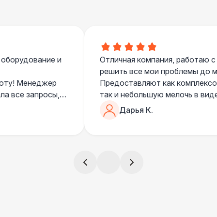
 оборудование и
Отличная компания, работаю с
решить все мои проблемы до ме
боту! Менеджер
Предоставляют как комплексом
ла все запросы,
так и небольшую мелочь в вид
очень понимающий, честный вс
Дарья К.
все тревоги
чем дополнить праздник. Очен
)
всегда все четко и по расписа
ята сами все
и аккуратно
!
ще раз :)