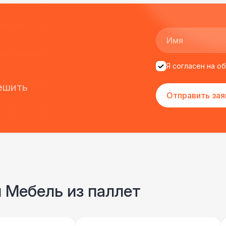
Я согласен на о
ешить
Отправить зая
и Мебель из паллет