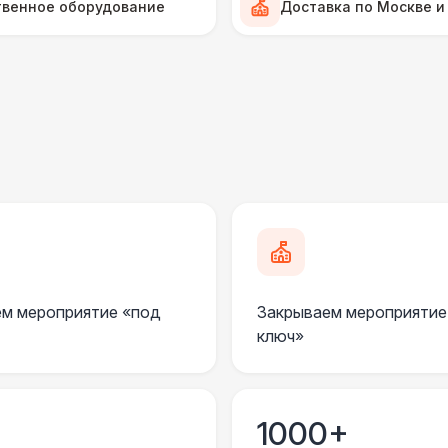
твенное оборудование
Доставка по Москве и
Прилавок
6 
Палатка 2,5 х 2,5 м
6 
Шатер Пагода
11
Домик «Ярмарочный» 3 х 2 м
27 
Шатер Павильон
43 
м мероприятие «под
Закрываем мероприятие
ключ»
БАРЬЕР БЕЗОПАСНОСТИ
Серебряный (1,7 х 0,8 х 0,6)
1000+