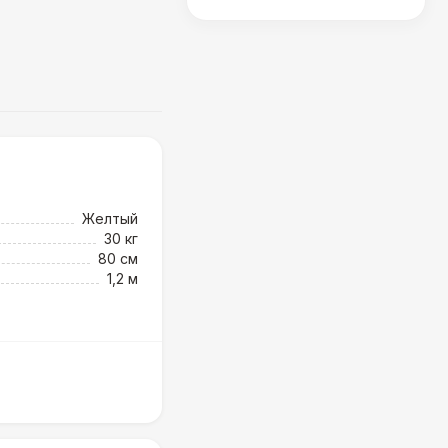
Желтый
30 кг
80 см
1,2 м