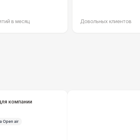
Черный / оранж. (2 х 1 х 0,6)
Стилизованный (2 х 1 х 0,6)
1
тий в месяц
Довольных клиентов
Баннер односторонний
2 
Разработка макета для баннера
5 
ДОПОЛНИТЕЛЬНО
Урна
для компании
Огнетушители
1
 Open air
Указатель А3
1