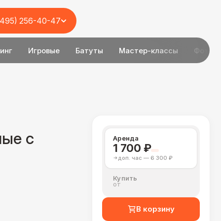
(495) 256-40-47
инг
Игровые
Батуты
Мастер-классы
Фотоз
лые с
Аренда
1 700 ₽
доп. час — 6 300 ₽
Купить
от
В корзину