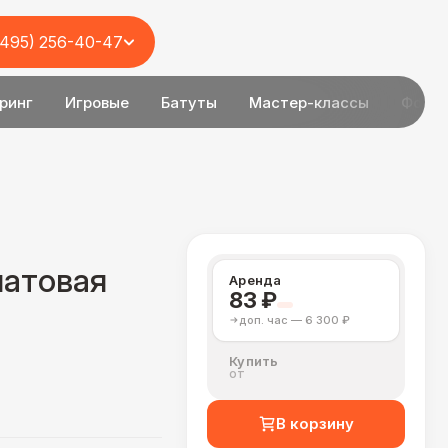
(495) 256-40-47
ринг
Игровые
Батуты
Мастер-классы
Фотоз
латовая
Аренда
83 ₽
доп. час — 6 300 ₽
Купить
от
В корзину