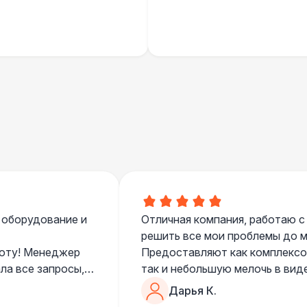
Шатер Павильон
43 
 оборудование и
Отличная компания, работаю с
решить все мои проблемы до ме
боту! Менеджер
Предоставляют как комплексом
ла все запросы,
так и небольшую мелочь в вид
очень понимающий, честный вс
Дарья К.
все тревоги
чем дополнить праздник. Очен