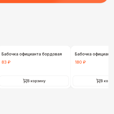
Бабочка официанта бордовая
Бабочка официанта
83 ₽
180 ₽
В корзину
В корз