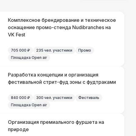
 100 Р
В корзину
Комплексное брендирование и техническое
 450 Р
оснащение промо-стенда Nudibranches на
В корзину
VK Fest
705 000 ₽
235 чел. участники
Промо
000 Р
В корзину
Площадка Open air
500 Р
В корзину
Разработка концепции и организация
фестивальной стрит-фуд зоны с фудтраками
500 Р
В корзину
840 000 ₽
300 чел. участники
Фестиваль
Площадка Open air
 000 Р
В корзину
Организация премиального фуршета на
000 Р
природе
В корзину