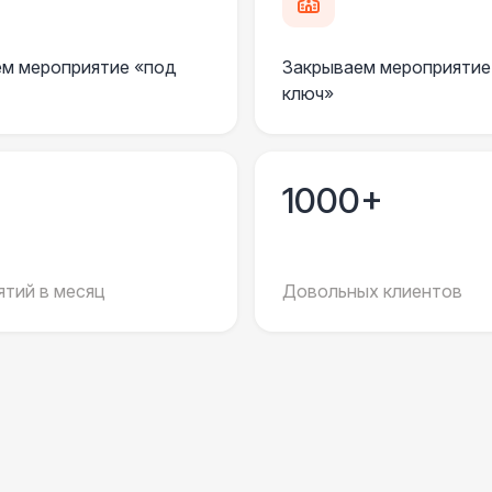
Декоратор
10 
м мероприятие «под
Закрываем мероприятие
Клининг
6 
ключ»
Официант
7 
1000+
Фотограф
11
ДОПОЛНИТЕЛЬНО
тий в месяц
Довольных клиентов
Пепельница напольная
Урна
Столбики ограждения (1м)
1