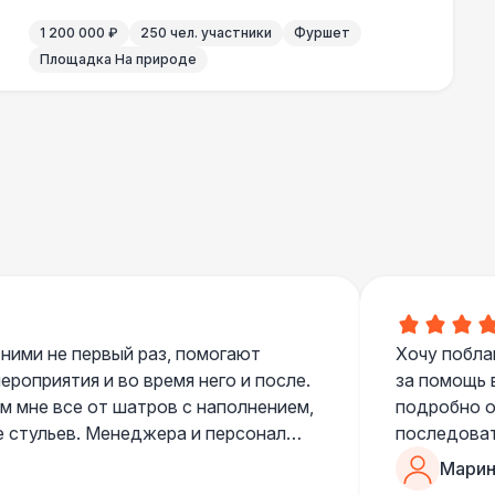
1 200 000 ₽
250 чел. участники
Фуршет
000 Р
В корзину
Площадка На природе
 ними не первый раз, помогают
Хочу побла
роприятия и во время него и после.
за помощь 
 мне все от шатров с наполнением,
подробно о
е стульев. Менеджера и персонал
последоват
егда подскажут что лучше взять и
Романом, о
Марин
ь люблю работать именно с ними,
«Рука с ша