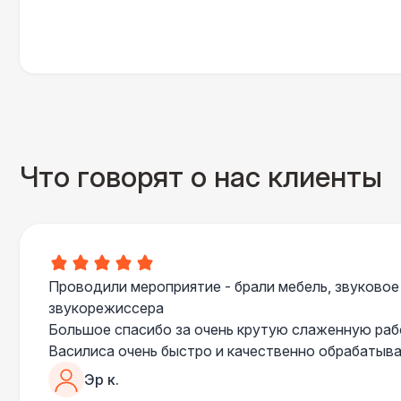
Что говорят о нас клиенты
Проводили мероприятие - брали мебель, звуковое
звукорежиссера
Большое спасибо за очень крутую слаженную ра
Василиса очень быстро и качественно обрабатыва
пошла навстречу во многих моментах
Эр к.
Отдельное спасибо звукорежиссеру Александру, 