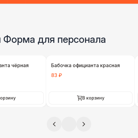
и Форма для персонала
анта чёрная
Бабочка официанта красная
83 ₽
корзину
В корзину