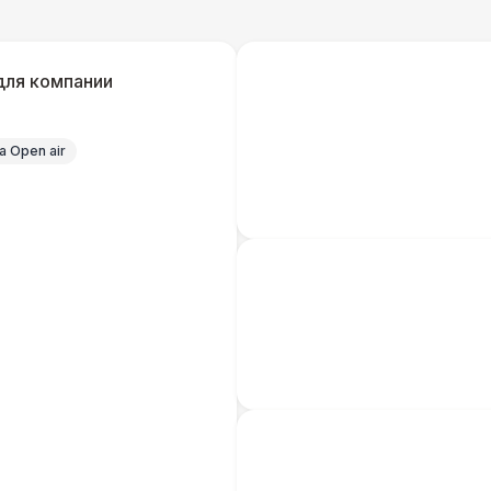
Указатель А3
1
для компании
Санитайзер (100 чел.)
1
 Open air
ШАТРЫ
Шатер быстровозводимый
6 
Прилавок
6 
Палатка 2,5 х 2,5 м
6 
Шатер Пагода
11
Домик «Ярмарочный» 3 х 2 м
27 