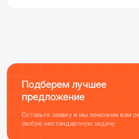
сгладились благодаря его работе и человечности :
Все приехало вовремя, в хорошем состоянии. Реб
поставили, посоветовали как лучше расположить 
сложили провода так, что их почти не было видно
Однозначно будем работать с этим подрядчиком е
Подберем лучшее
предложение
Оставьте заявку и мы поможем вам р
любую нестандартную задачу