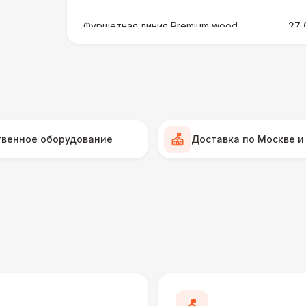
Фуршетная линия Premium wood
27 
МЕБЕЛЬ
Стул Гунде белый
Стул Гунде черный
твенное оборудование
Доставка по Москве и
Стол банкетный
Стол Tesla
ПЕРСОНАЛ
Грузчики
6 