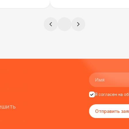
)
всегда все четко и по расписа
ята сами все
и аккуратно
!
ще раз :)
Я согласен на о
ешить
Отправить зая