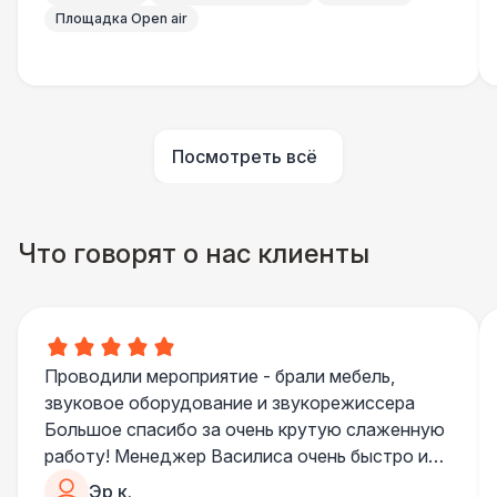
Подвесной декор «Ретро-Гирлянды» (м2)
800 Р
Площадка Open air
Подвесной декор «Фонарики»
800 Р
Подвесной декор «Ткань» (м2)
1 100 Р
Посмотреть всё
Декор в шатрах «Искусственные
1 100 Р
Растения»
Что говорят о нас клиенты
ОСВЕЩЕНИЕ
Люминисцентная лампа
1 300 Р
Светодиодный светильник
2 400 Р
Проводили мероприятие - брали мебель,
звуковое оборудование и звукорежиссера
Большое спасибо за очень крутую слаженную
Ретро лампочки 10м
3 200 Р
работу! Менеджер Василиса очень быстро и
качественно обрабатывала все запросы,
Эр к.
Монтаж светильников
6 000 Р