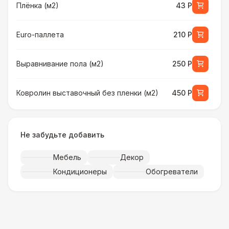
Плёнка (м2)
43 Р
Euro-паллета
210 Р
Выравнивание пола (м2)
250 Р
Ковролин выставочный без пленки (м2)
450 Р
Ковролин выставочный в пленке (м2)
500 Р
Не забудьте добавить
Искусственная трава (м2)
490 Р
Мебель
Декор
Кондиционеры
Обогреватели
Фанера «Бакелит» + брус (м2)
490 Р
Ламинат
600 Р