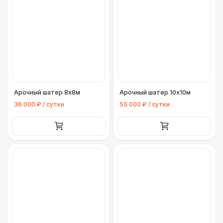
Конус дорожный
170 Р
Подставка для огнетушителя
270 Р
Урна
550 Р
Арочный шатер 8х8м
Арочный шатер 10х10м
Огнетушители
1 000 Р
36 000 ₽ / сутки
55 000 ₽ / сутки
Указатель А3
1 100 Р
Санитайзер (100 чел.)
1 450 Р