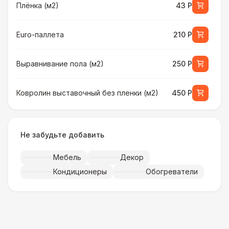
Плёнка (м2)
43 Р
Euro-паллета
210 Р
Выравнивание пола (м2)
250 Р
Ковролин выставочный без пленки (м2)
450 Р
Ковролин выставочный в пленке (м2)
500 Р
Не забудьте добавить
Искусственная трава (м2)
490 Р
Мебель
Декор
Кондиционеры
Обогреватели
Фанера «Бакелит» + брус (м2)
490 Р
Ламинат
600 Р