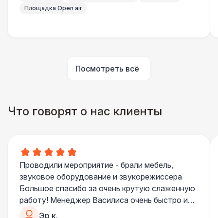
Подвесной декор «Ретро-Гирлянды» (м2)
800 Р
Площадка Open air
Подвесной декор «Фонарики»
800 Р
Подвесной декор «Ткань» (м2)
1 100 Р
Посмотреть всё
Декор в шатрах «Искусственные
1 100 Р
Растения»
Что говорят о нас клиенты
ОСВЕЩЕНИЕ
Люминисцентная лампа
1 300 Р
Светодиодный светильник
2 400 Р
Проводили мероприятие - брали мебель,
звуковое оборудование и звукорежиссера
Большое спасибо за очень крутую слаженную
Ретро лампочки 10м
3 200 Р
работу! Менеджер Василиса очень быстро и
качественно обрабатывала все запросы,
Эр к.
Монтаж светильников
6 000 Р