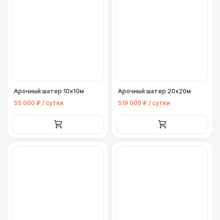
Конус дорожный
170 Р
Подставка для огнетушителя
270 Р
Урна
550 Р
Арочный шатер 10х10м
Арочный шатер 20х20м
Огнетушители
1 000 Р
55 000 ₽ / сутки
519 000 ₽ / сутки
Указатель А3
1 100 Р
Санитайзер (100 чел.)
1 450 Р