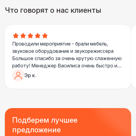
Указатель А3
1 100 Р
Что говорят о нас клиенты
Санитайзер (100 чел.)
1 450 Р
Проводили мероприятие - брали мебель,
звуковое оборудование и звукорежиссера
Большое спасибо за очень крутую слаженную
работу! Менеджер Василиса очень быстро и
качественно обрабатывала все запросы,
Эр к.
пошла навстречу во многих моментах
Отдельное спасибо звукорежиссеру
Александру, все тревоги сгладились
благодаря его работе и человечности :)
Все приехало вовремя, в хорошем состоянии.
Ребята сами все поставили, посоветовали как
Подберем лучшее
лучше расположить и аккуратно сложили
предложение
провода так, что их почти не было видно!