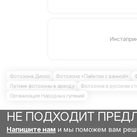
Инстапри
Фотозона Диско
Фотозона «Пайетки с ванной»
Летние фотозоны в аренду
Фотозона в русском ст
Организация Народных гуляний
НЕ ПОДХОДИТ ПРЕД
Напишите нам
и мы поможем вам реш