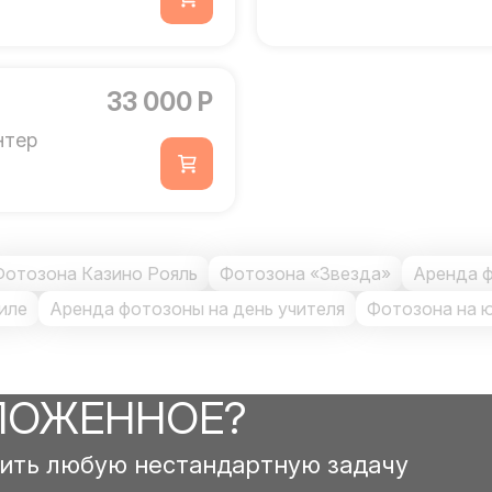
33 000 Р
нтер
Фотозона Казино Рояль
Фотозона «Звезда»
Аренда 
иле
Аренда фотозоны на день учителя
Фотозона на 
ЛОЖЕННОЕ?
ить любую нестандартную задачу