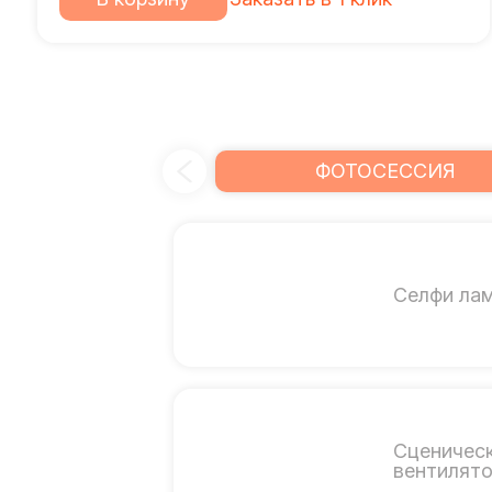
ФОТОСЕССИЯ
Селфи ла
Сценичес
вентилят