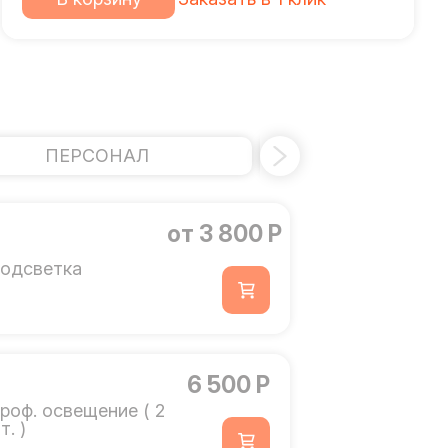
ПЕРСОНАЛ
ДОПОЛНИТ
от 3 800 Р
одсветка
6 500 Р
роф. освещение ( 2
т. )