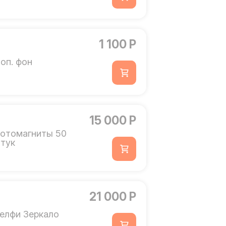
1 100 Р
оп. фон
15 000 Р
отомагниты 50
тук
21 000 Р
елфи Зеркало