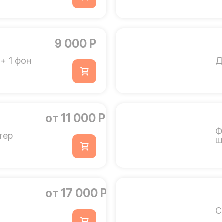
9 000 Р
+ 1 фон
Д
от 11 000 Р
Ф
тер
ш
от 17 000 Р
С