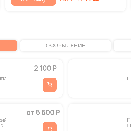
ОФОРМЛЕНИЕ
2 100 Р
мпа
П
от 5 500 Р
кий
П
ор
ш