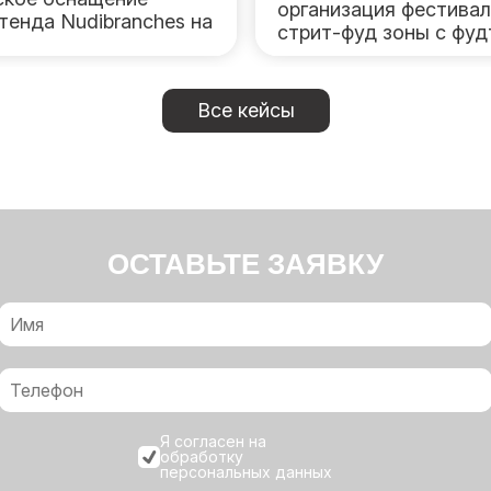
организация фестива
тенда Nudibranches на
стрит-фуд зоны с фу
Все кейсы
ОСТАВЬТЕ ЗАЯВКУ
Я согласен на
обработку
персональных данных