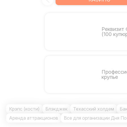
Реквизит
(100 купю
Професси
крупье
Крэпс (кости)
Блэкджек
Техасский холдем
Бак
Аренда аттракционов
Все для организации Дня П