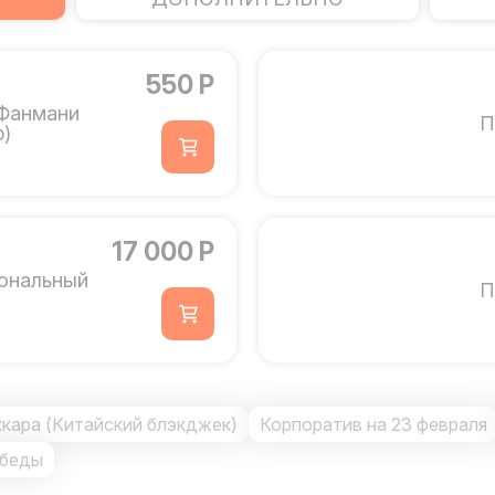
550 Р
 Фанмани
П
р)
17 000 Р
ональный
П
кара (Китайский блэкджек)
Корпоратив на 23 февраля
обеды