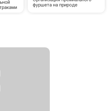
льной
фуршета на природе
дтраками