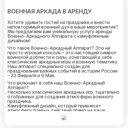
ВОЕННАЯ АРКАДА В АРЕНДУ
Хотите удивить гостей на празднике и внести
неповторимый военный дух в ваше мероприятие?
Мы предлагаем вам уникальную услугу аренды
Военно-Аркадного Аппарата с камуфляжным
дизайном!
Что такое Военно-Аркадный Аппарат? Это не
просто игровая консоль – это настоящий символ
воинской доблести и силы, сочетающий в себе
классические аркадные игры и военную тематику.
Наш аппарат специально создан для
празднования важных событий в истории России
– 23 Февраля и 9 Мая.
Что включает в себя наш Военно-Аркадный
Аппарат?
Несколько классических аркадных игр, тщательно
отобранных для создания атмосферы военного
праздника.
Камуфляжный дизайн, который привнесет
атмосферу боевых действий прямо на ваше
мероприятие.
Звуковые эффекты, которые погрузят вас в
атмосферу стратегических сражений и подвигов.