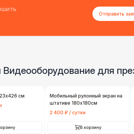
ешить
Отправить зая
и Видеооборудование для пре
323х426 см
Мобильный рулонный экран на
штативе 180х180см
и
2 400 ₽ / сутки
корзину
В корзину