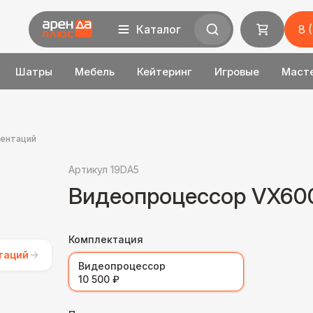
Каталог
8 
Шатры
Мебель
Кейтеринг
Игровые
Маст
зентаций
Артикул 19DA5
Видеопроцессор VX60
Комплектация
таций
Видеопроцессор
10 500 ₽