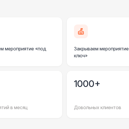
ДОПОЛНИТЕЛЬНО
Подставка для огнетушителя
Огнетушители
1
м мероприятие «под
Закрываем мероприятие
Урна
ключ»
Указатель А3
1
1000+
Санитайзер (100 чел.)
1
ШАТРЫ
тий в месяц
Довольных клиентов
Шатер быстровозводимый
6 