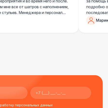
роприятия и во время него и после.
за помощь 
 мне все от шатров с наполнением,
подробно о
е стульев. Менеджера и персонал
последоват
егда подскажут что лучше взять и
Романом, о
Марин
ь люблю работать именно с ними,
«Рука с ша
нию
звонке в к
шампанског
приветливы
бработку персональных данных