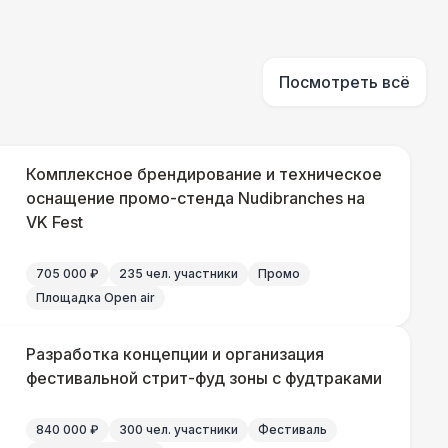
500 Р
В корзину
500 Р
В корзину
Посмотреть всё
 000 Р
В корзину
Комплексное брендирование и техническое
000 Р
оснащение промо-стенда Nudibranches на
В корзину
VK Fest
000 Р
В корзину
705 000 ₽
235 чел. участники
Промо
Площадка Open air
Разработка концепции и организация
фестивальной стрит-фуд зоны с фудтраками
840 000 ₽
300 чел. участники
Фестиваль