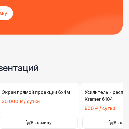
вку
зентаций
Экран прямой проекции 6х4м
Усилитель - распр
Kramer 6104
30 000 ₽ / сутки
900 ₽ / сутки
В корзину
В корз