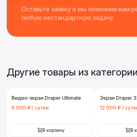
Оставьте заявку и мы поможем вам р
любую нестандартную задачу
Другие товары из категори
Видео-экран Draper Ultimate
Экран Draper 
6 000 ₽ / сутки
12 000 ₽ / сутк
В корзину
В 