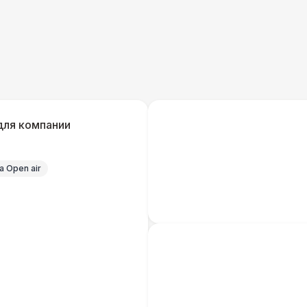
Прилавок
6 
Палатка 2,5 х 2,5 м
6 
Шатер Пагода
11
для компании
Домик «Ярмарочный» 3 х 2 м
27 
 Open air
Шатер Павильон
43 