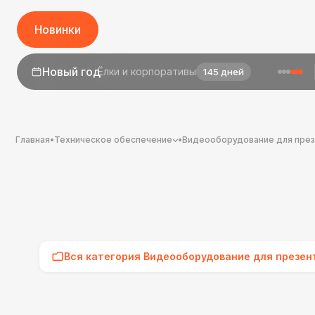
Новинки
Новый год
Ёлки и корпоративы
145 дней
1 сентября
День знаний
23 дня
Главная
•
Техническое обеспечение
•
Видеооборудование для пре
Вся категория Видеооборудование для презен