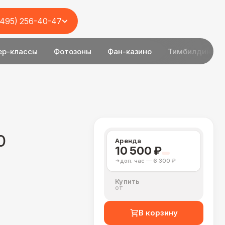
(495) 256-40-47
ер-классы
Фотозоны
Фан-казино
Тимбилдинг
0
Аренда
10 500 ₽
доп. час — 6 300 ₽
Купить
от
В корзину