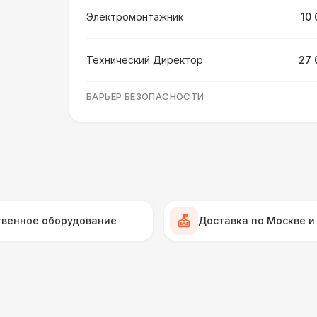
Электромонтажник
10 
Технический Директор
27 
БАРЬЕР БЕЗОПАСНОСТИ
Серебряный (1,7 х 0,8 х 0,6)
Черный / оранж. (2 х 1 х 0,6)
Стилизованный (2 х 1 х 0,6)
1
твенное оборудование
Доставка по Москве и
Баннер односторонний
2 
Разработка макета для баннера
5 