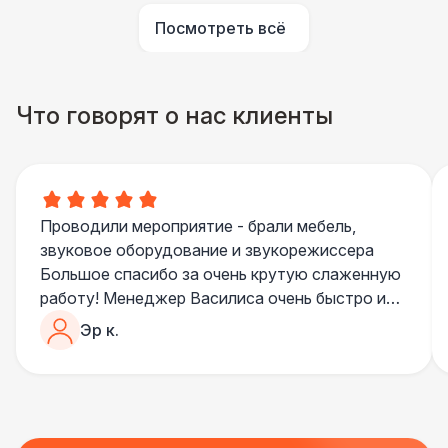
Посмотреть всё
Что говорят о нас клиенты
Проводили мероприятие - брали мебель,
звуковое оборудование и звукорежиссера
Большое спасибо за очень крутую слаженную
работу! Менеджер Василиса очень быстро и
качественно обрабатывала все запросы,
Эр к.
пошла навстречу во многих моментах
Отдельное спасибо звукорежиссеру
Александру, все тревоги сгладились
благодаря его работе и человечности :)
Все приехало вовремя, в хорошем состоянии.