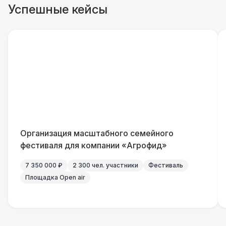
Успешные кейсы
ДОПОЛНИТЕЛЬНО
Урна
550 Р
Огнетушители
1 000 Р
Указатель А3
1 100 Р
Санитайзер (100 чел.)
1 450 Р
Организация масштабного семейного
фестиваля для компании «Агрофид»
7 350 000 ₽
2 300 чел. участники
Фестиваль
Площадка Open air