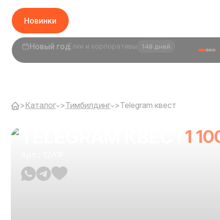
Новинки
1 сентября
День знаний
26 дней
>
Каталог
>
Тимбилдинг
>
Telegram квест
TELEGRAM КВЕСТ
1 10
Арт.: 12A1F