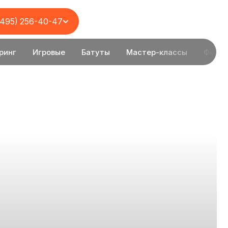
(495) 256-40-47
ринг
Игровые
Батуты
Мастер-классы
Фотоз