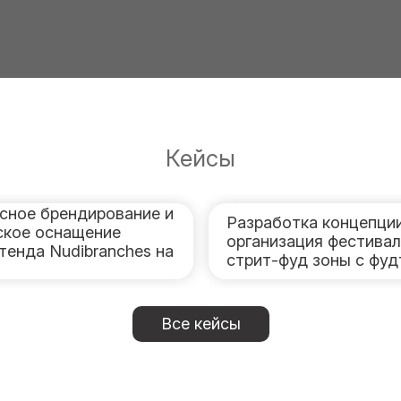
Кейсы
сное брендирование и
Разработка концепции
ское оснащение
организация фестива
тенда Nudibranches на
стрит-фуд зоны с фу
Все кейсы