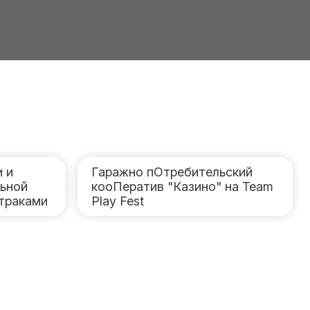
 и
Гаражно пОтребительский
льной
кооПератив "Казино" на Team
дтраками
Play Fest