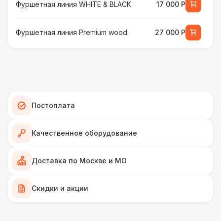
Фуршетная линия WHITE & BLACK
17 000 Р
Фуршетная линия Premium wood
27 000 Р
МЕБЕЛЬ
Стул Гунде белый
130 Р
Стул Гунде черный
130 Р
Постоплата
Стол банкетный
430 Р
Качественное оборудование
Стол Tesla
480 Р
Доставка по Москве и МО
ПЕРСОНАЛ
Скидки и акции
Грузчики
6 500 Р