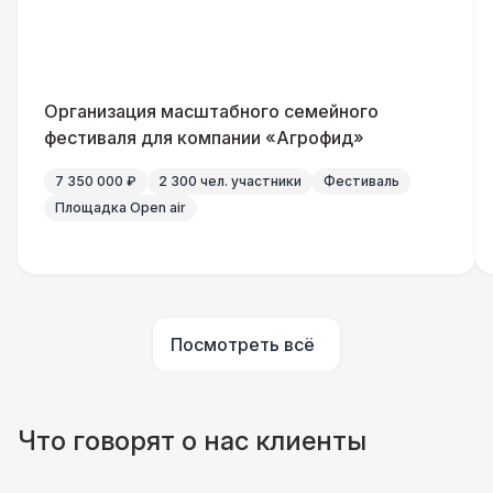
Указатель А3
1 100 Р
Санитайзер (100 чел.)
1 450 Р
Организация масштабного семейного
ШАТРЫ
фестиваля для компании «Агрофид»
Шатер быстровозводимый
6 000 Р
7 350 000 ₽
2 300 чел. участники
Фестиваль
Площадка Open air
Прилавок
6 500 Р
Палатка 2,5 х 2,5 м
6 500 Р
Посмотреть всё
Шатер Пагода
11 000 Р
Домик «Ярмарочный» 3 х 2 м
27 000 Р
Что говорят о нас клиенты
Шатер Павильон
43 000 Р