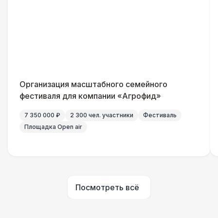
Столбики ограждения (1м)
1 100 Р
Указатель А3
1 100 Р
Санитайзер (100 чел.)
1 450 Р
Организация масштабного семейного
ШАТРЫ
фестиваля для компании «Агрофид»
Шатер быстровозводимый
6 000 Р
7 350 000 ₽
2 300 чел. участники
Фестиваль
Площадка Open air
Прилавок
6 500 Р
Палатка 2,5 х 2,5 м
6 500 Р
Посмотреть всё
Шатер Пагода
11 000 Р