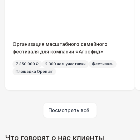
Указатель А3
1 100 Р
Санитайзер (100 чел.)
1 450 Р
Организация масштабного семейного
ШАТРЫ
фестиваля для компании «Агрофид»
Шатер быстровозводимый
6 000 Р
7 350 000 ₽
2 300 чел. участники
Фестиваль
Площадка Open air
Прилавок
6 500 Р
Палатка 2,5 х 2,5 м
6 500 Р
Посмотреть всё
Шатер Пагода
11 000 Р
Домик «Ярмарочный» 3 х 2 м
27 000 Р
Что говорят о нас клиенты