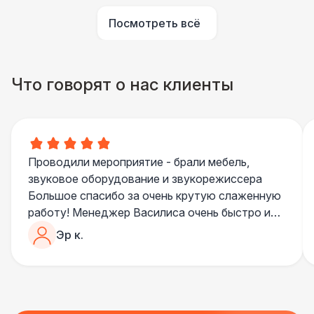
Посмотреть всё
Что говорят о нас клиенты
Проводили мероприятие - брали мебель,
звуковое оборудование и звукорежиссера
Большое спасибо за очень крутую слаженную
работу! Менеджер Василиса очень быстро и
качественно обрабатывала все запросы,
Эр к.
пошла навстречу во многих моментах
Отдельное спасибо звукорежиссеру
Александру, все тревоги сгладились
благодаря его работе и человечности :)
Все приехало вовремя, в хорошем состоянии.