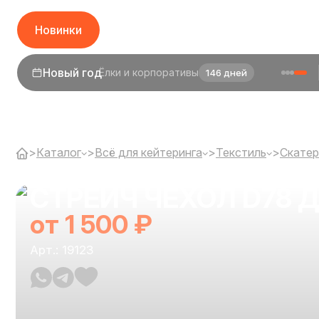
Новинки
Новый год
Ёлки и корпоративы
146 дней
>
Каталог
>
Всё для кейтеринга
>
Текстиль
>
Cкатер
СТРЕЙЧ ЧЕХОЛ D78 
от 1 500 ₽
Арт.: 19123