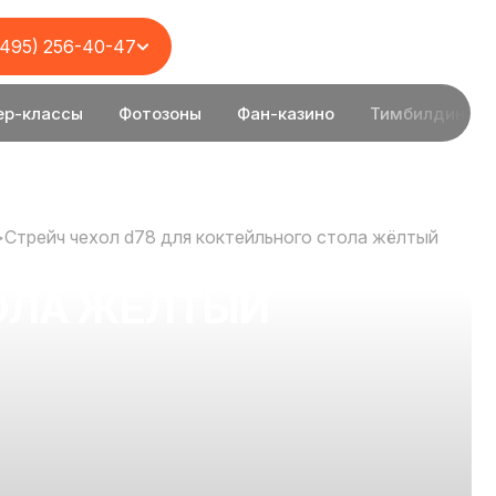
(495) 256-40-47
ер-классы
Фотозоны
Фан-казино
Тимбилдинг
>
Стрейч чехол d78 для коктейльного стола жёлтый
ТОЛА ЖЁЛТЫЙ