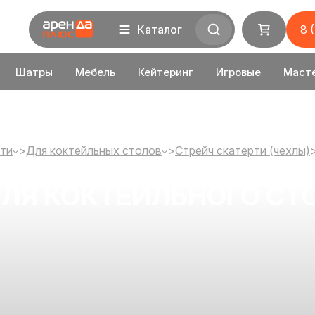
Каталог
8 
Шатры
Мебель
Кейтеринг
Игровые
Маст
ти
>
Для коктейльных столов
>
Стрейч скатерти (чехлы)
ДЛЯ КОКТЕЙЛЬНОГО С