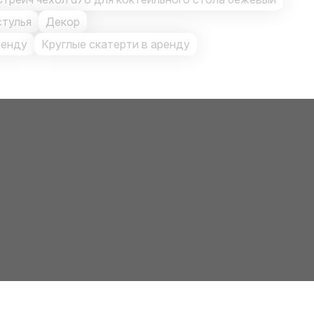
стулья
Декор
ренду
Круглые скатерти в аренду