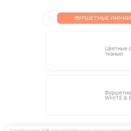
ФУРШЕТНЫЕ ЛИНИИ
Цветные 
тканью
Фуршетна
WHITE & 
Стрейч чехол d78 для коктейльного стола шоколадн