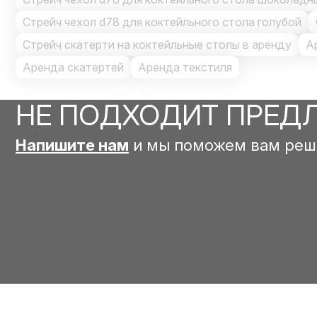
Стрейч чехол d78 для коктейльного стола голубой
Стрейч скатерти на коктейльные столы в аренду
А
Аренда скатертей
Аренда текстиля
НЕ ПОДХОДИТ ПРЕД
Напишите нам
и мы поможем вам реш