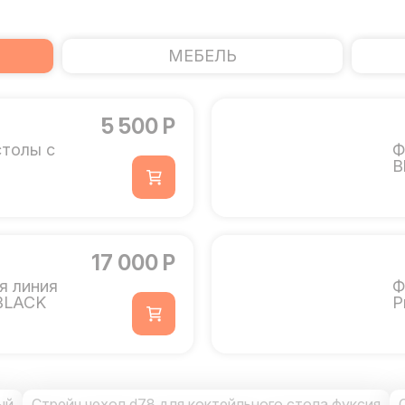
МЕБЕЛЬ
5 500 Р
столы с
Ф
B
17 000 Р
я линия
Ф
BLACK
P
ый
Стрейч чехол d78 для коктейльного стола фуксия