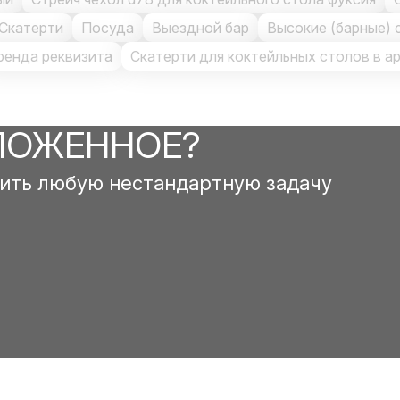
Скатерти
Посуда
Выездной бар
Высокие (барные) 
ренда реквизита
Скатерти для коктейльных столов в а
ЛОЖЕННОЕ?
ить любую нестандартную задачу