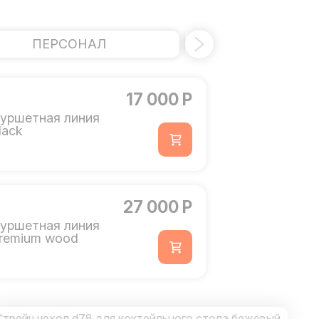
ПЕРСОНАЛ
ПОСУД
17 000 Р
уршетная линия
lack
27 000 Р
уршетная линия
remium wood
Стрейч чехол d78 для коктейльного стола бежевый