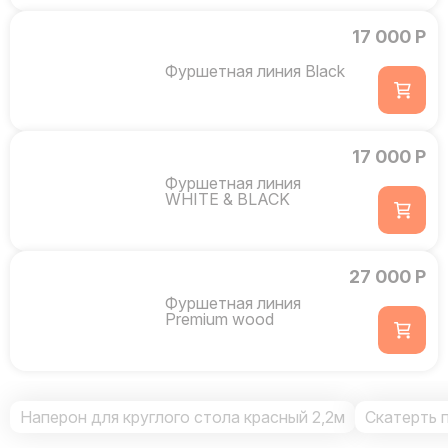
17 000 Р
Фуршетная линия Black
17 000 Р
Фуршетная линия
WHITE & BLACK
27 000 Р
Фуршетная линия
Premium wood
Наперон для круглого стола красный 2,2м
Скатерть 