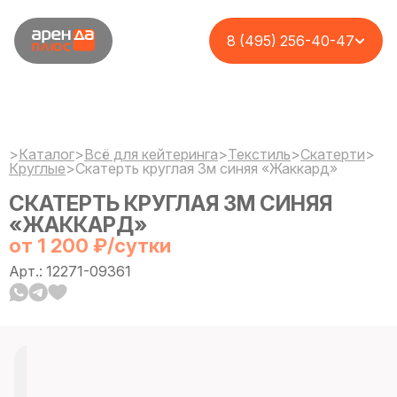
8 (495) 256-40-47
>
Каталог
>
Всё для кейтеринга
>
Текстиль
>
Cкатерти
>
Круглые
>
Скатерть круглая 3м синяя «Жаккард»
СКАТЕРТЬ КРУГЛАЯ 3М СИНЯЯ
«ЖАККАРД»
от 1 200 ₽/сутки
Арт.: 12271-09361