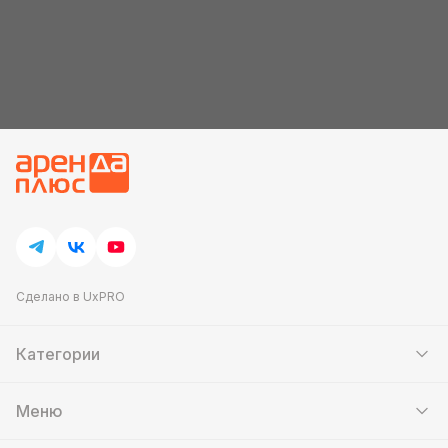
Сделано в UxPRO
Категории
Шатры
Мебель
Меню
Кейтеринг
Банкетный зал
Выставочные стенды