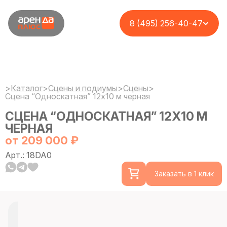
8 (495) 256-40-47
>
Каталог
>
Сцены и подиумы
>
Сцены
>
Сцена “Односкатная” 12х10 м черная
СЦЕНА “ОДНОСКАТНАЯ” 12Х10 М
ЧЕРНАЯ
от 209 000 ₽
Арт.: 18DA0
Заказать в 1 клик