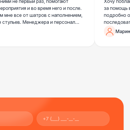
 ними не первый раз, помогают
Хочу побла
роприятия и во время него и после.
за помощь 
 мне все от шатров с наполнением,
подробно о
е стульев. Менеджера и персонал
последоват
егда подскажут что лучше взять и
Романом, о
Марин
ь люблю работать именно с ними,
«Рука с ша
нию
звонке в к
шампанског
приветливы