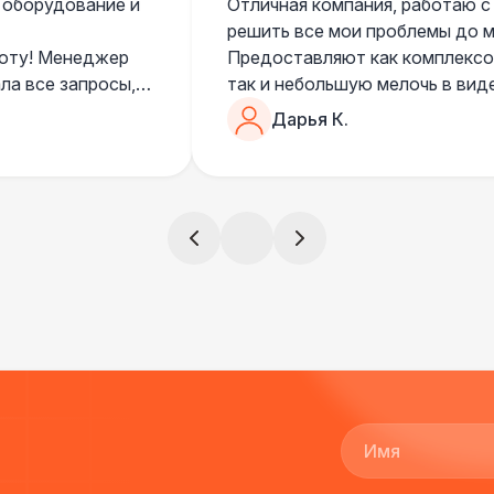
 оборудование и
Отличная компания, работаю с
решить все мои проблемы до ме
боту! Менеджер
Предоставляют как комплексом
ла все запросы,
так и небольшую мелочь в вид
очень понимающий, честный вс
Дарья К.
все тревоги
чем дополнить праздник. Очен
)
всегда все четко и по расписа
ята сами все
и аккуратно
!
ще раз :)