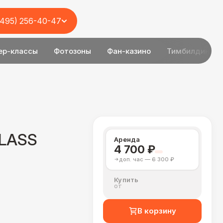
(495) 256-40-47
ер-классы
Фотозоны
Фан-казино
Тимбилдинг
CLASS
Аренда
4 700 ₽
доп. час — 6 300 ₽
Купить
от
В корзину