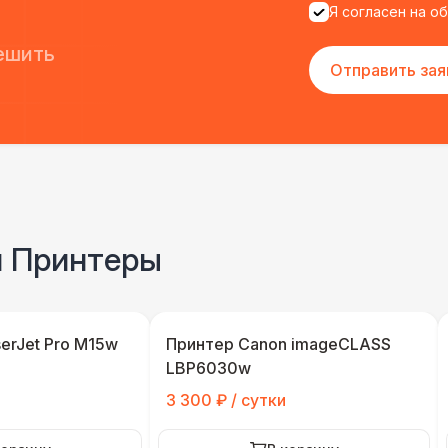
Я согласен на о
ешить
Отправить зая
и Принтеры
erJet Pro M15w
Принтер Canon imageCLASS
LBP6030w
3 300 ₽ / сутки