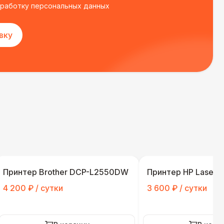
бработку персональных данных
вку
Принтер Brother DCP-L2550DW
Принтер HP LaserJ
4 200 ₽ / сутки
3 600 ₽ / сутки