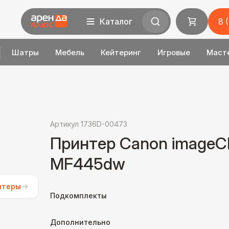
Каталог
8 
Шатры
Мебель
Кейтеринг
Игровые
Маст
Артикул 1736D-00473
Принтер Canon image
MF445dw
нтеры
Подкомплекты
Дополнительно