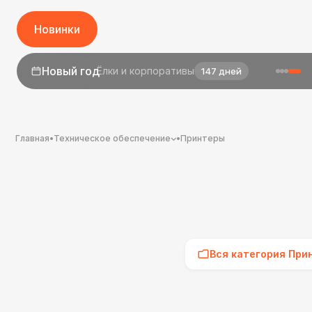
Новинки
1 сентября
День знаний
25 дней
Главная
•
Техническое обеспечение
•
Принтеры
Вся категория При