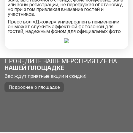
или зоны регистрации, не перегружая обстановку,
но при этом привлекая внимание гостей и
участников.
Пресс вол «Джокер» универсален в применении:
он может служить эффектной фотозоной для
гостей, надежным фоном для официальных фото
во время презентаций или интервью, а также
элегантной панелью для размещения логотипов
спонсоров и ключевых сообщений бренда. Его
поверхность принимает яркую и качественную
печать, что позволяет максимально точно
передать фирменный стиль компании и создать
ПРОВЕДИТЕ ВАШЕ МЕРОПРИЯТИЕ НА
целостное визуальное впечатление. Конструкция
НАШЕЙ ПЛОЩАДКЕ
отличается быстрой сборкой и демонтажем, не
требует специальных инструментов и
Вас ждут приятные акции и скидки!
дополнительного технического сопровождения,
что делает её идеальным выбором для
Подробнее о площадке
динамичных событий с плотным графиком
подготовки.
Благодаря своей мобильности и компактности,
пресс вол «Джокер» особенно востребован на
корпоративных мероприятиях, промо-акциях,
запусках продуктов, модных показах и других
событиях, где важно подчеркнуть
профессионализм организаторов и обеспечить
безупречный внешний вид коммуникационных зон.