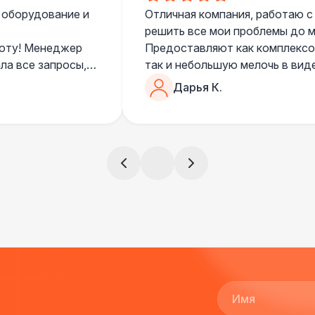
 оборудование и
Отличная компания, работаю с
решить все мои проблемы до ме
боту! Менеджер
Предоставляют как комплексом
ла все запросы,
так и небольшую мелочь в вид
очень понимающий, честный вс
Дарья К.
все тревоги
чем дополнить праздник. Очен
)
всегда все четко и по расписа
ята сами все
и аккуратно
!
ще раз :)