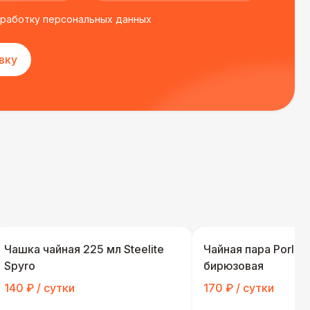
бработку персональных данных
вку
Чашка чайная 225 мл Steelite
Чайная пара Porlan
Spyro
бирюзовая
140 ₽ / сутки
170 ₽ / сутки