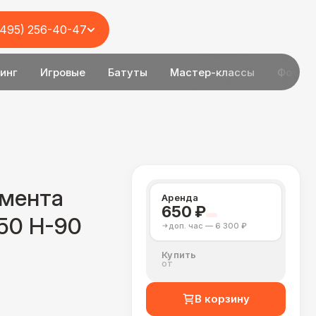
(495) 256-40-47
инг
Игровые
Батуты
Мастер-классы
Фотоз
имента
Аренда
650 ₽
50 Н-90
доп. час — 6 300 ₽
Купить
от
В корзину