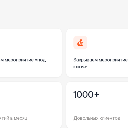
Стол Tesla
ПЕРСОНАЛ
Грузчики
6 
Декоратор
10 
м мероприятие «под
Закрываем мероприятие
Клининг
6 
ключ»
Официант
7 
1000+
Фотограф
11
ДОПОЛНИТЕЛЬНО
тий в месяц
Довольных клиентов
Пепельница напольная