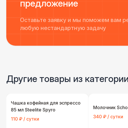
предложение
Оставьте заявку и мы поможем вам р
любую нестандартную задачу
Другие товары из категории
Чашка кофейная для эспрессо
Молочник Scho
85 мл Steelite Spyro
340 ₽ / сутки
110 ₽ / сутки