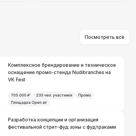
550 Р
В корзину
 100 Р
В корзину
Посмотреть всё
 100 Р
В корзину
Комплексное брендирование и техническое
 450 Р
оснащение промо-стенда Nudibranches на
В корзину
VK Fest
705 000 ₽
235 чел. участники
Промо
000 Р
В корзину
Площадка Open air
500 Р
В корзину
Разработка концепции и организация
фестивальной стрит-фуд зоны с фудтраками