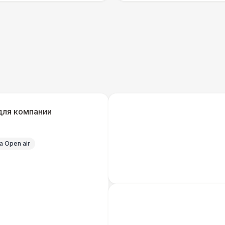
Урна
Столбики ограждения (1м)
1
Указатель А3
1
для компании
Санитайзер (100 чел.)
1
 Open air
ШАТРЫ
Шатер быстровозводимый
6 
Прилавок
6 