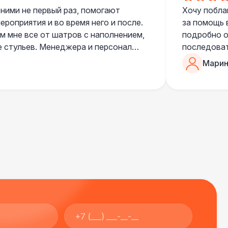
 ними не первый раз, помогают
Хочу побла
роприятия и во время него и после.
за помощь 
 мне все от шатров с наполнением,
подробно о
е стульев. Менеджера и персонал
последоват
егда подскажут что лучше взять и
Романом, о
Марин
ь люблю работать именно с ними,
«Рука с ша
нию
звонке в к
шампанског
приветливы