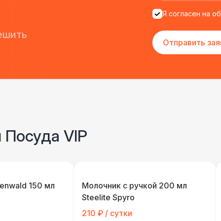
Я согласен на о
ешить
Отправить зая
 Посуда VIP
enwald 150 мл
Молочник с ручкой 200 мл
Steelite Spyro
210 ₽ / сутки