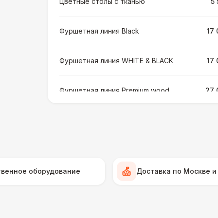
Цветные столы с тканью
5 
Фуршетная линия Black
17 
Фуршетная линия WHITE & BLACK
17 
Фуршетная линия Premium wood
27 
МЕБЕЛЬ
Стул Гунде белый
Стул Гунде черный
твенное оборудование
Доставка по Москве и
Стол банкетный